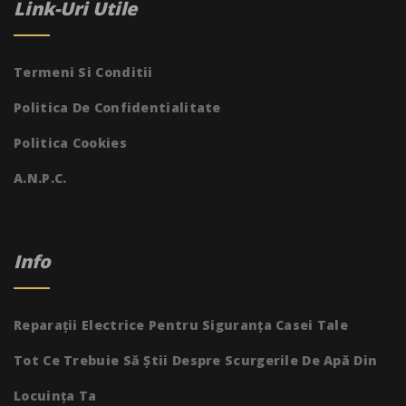
Link-Uri Utile
Termeni Si Conditii
Politica De Confidentialitate
Politica Cookies
A.N.P.C.
Info
Reparații Electrice Pentru Siguranța Casei Tale
Tot Ce Trebuie Să Știi Despre Scurgerile De Apă Din
Locuința Ta